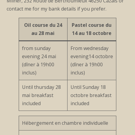
Milner, 232 Route de Berthoumieux 46250 Cazals or
contact me for my bank details if you prefer.
Oil course du 24
Pastel course du
au 28 mai
14 au 18 octobre
from sunday
From wednesday
evening 24 mai
evening14 octobre
(dîner à 19h00
(dîner à 19h00
inclus)
inclus)
Until thursday 28
Until Sunday 18
mai breakfast
octobre breakfast
included
included
Hébergement en chambre individuelle