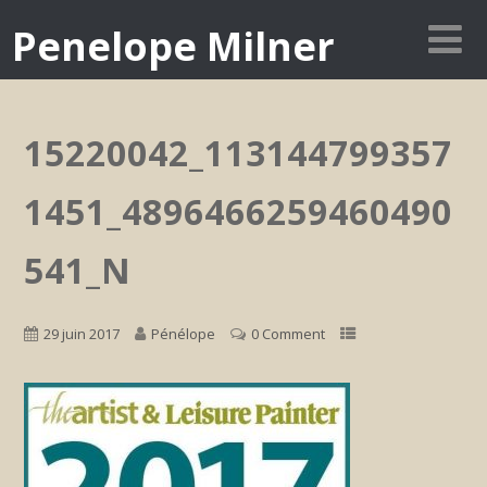
Penelope Milner
15220042_113144799357
1451_4896466259460490
541_N
29 juin 2017
Pénélope
0 Comment