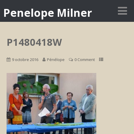
Penelope Milner
P1480418W
9 octobre 2016
Pénélope
0 Comment