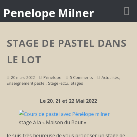
Penelope Milner
STAGE DE PASTEL DANS
LE LOT
,
20 mars 2022
Pénélope
5 Comments
Actualités
,
,
Enseignement pastel
Stage -actu
Stages
Le 20, 21 et 22 Mai 2022
stage à la « Maison du Bout »
Je suis très heureuse de vous proposer un stage de