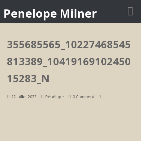
Penelope Milner
355685565_10227468545
813389_10419169102450
15283_N
12 juillet 2023
Pénélope
0 Comment