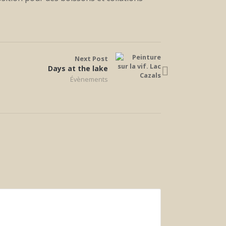
Next Post
Days at the lake
Évènements