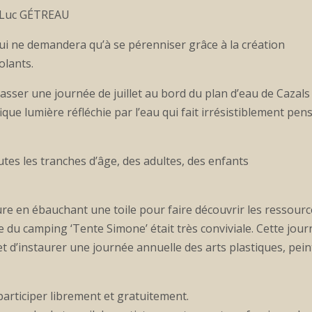
ar Luc GÉTREAU
i ne demandera qu’à se pérenniser grâce à la création
olants.
asser une journée de juillet au bord du plan d’eau de Cazals
que lumière réfléchie par l’eau qui fait irrésistiblement pen
s les tranches d’âge, des adultes, des enfants
ture en ébauchant une toile pour faire découvrir les ressour
e du camping ‘Tente Simone’ était très conviviale. Cette jou
t d’instaurer une journée annuelle des arts plastiques, peint
articiper librement et gratuitement.