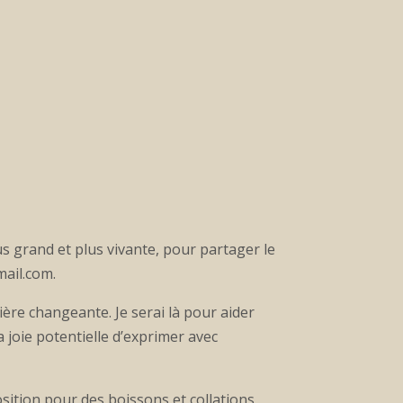
 grand et plus vivante, pour partager le
mail.com.
ière changeante. Je serai là pour aider
a joie potentielle d’exprimer avec
sition pour des boissons et collations