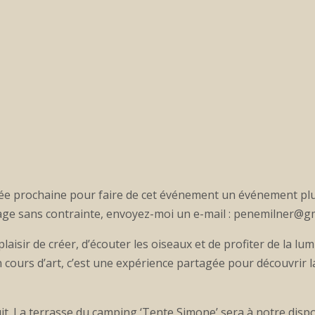
née prochaine pour faire de cet événement un événement plus
ysage sans contrainte, envoyez-moi un e-mail : penemilner@g
aisir de créer, d’écouter les oiseaux et de profiter de la lum
n cours d’art, c’est une expérience partagée pour découvrir l
t. La terrasse du camping ‘Tente Simone’ sera à notre dispo